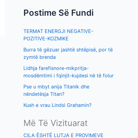
f
t
Postime Së Fundi
o
i
r
m
TERMAT ENERGJI NEGATIVE-
:
e
POZITIVE-KOZMIKE
v
Burra të gëzuar jashtë shtëpisë, por të
e
zymtë brenda
Lidhja farefisnore-mikpritja-
mosdëmtimi i fqinjit-kujdesi në të folur
Pse u mbyt anija Titanik dhe
nëndetësja Titan?
Kush e vrau Lindsi Grahamin?
Më Të Vizituarat
CILA ËSHTË LUTJA E PROVIMEVE