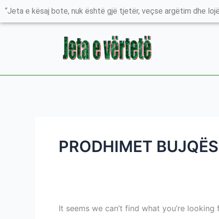
Skip
Search
“Jeta e kësaj bote, nuk është gjë tjetër, veçse argëtim dhe lojë
to
for:
content
PRODHIMET BUJQËS
It seems we can’t find what you’re looking 