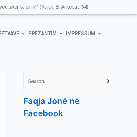
K
eç sikur ta dinin!” (Kuran, El-Ankebut: 64)
a
t
 FETVAVE
PREZANTIM
IMPRESSUM
e
g
o
r
i
S
t
e
ë
Faqja Jonë në
a
e
Facebook
r
P
c
o
h
s