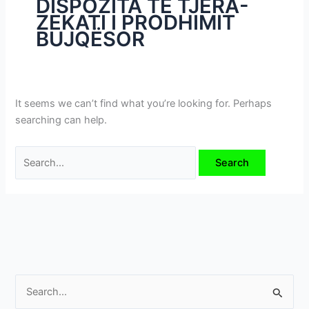
DISPOZITA TË TJERA-
i
ZEKATI I PRODHIMIT
m
BUJQËSOR
e
v
e
It seems we can’t find what you’re looking for. Perhaps
searching can help.
S