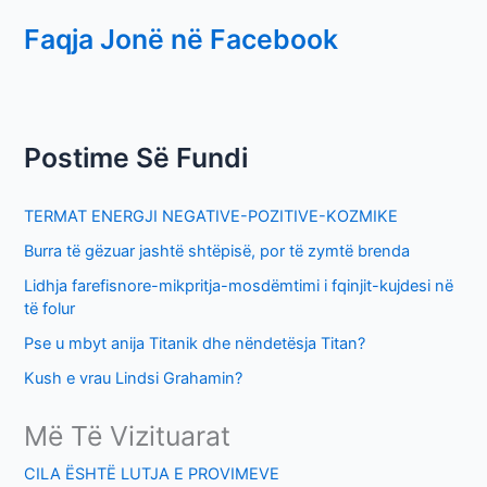
e
Faqja Jonë në Facebook
a
r
c
h
Postime Së Fundi
f
o
TERMAT ENERGJI NEGATIVE-POZITIVE-KOZMIKE
r
Burra të gëzuar jashtë shtëpisë, por të zymtë brenda
:
Lidhja farefisnore-mikpritja-mosdëmtimi i fqinjit-kujdesi në
të folur
Pse u mbyt anija Titanik dhe nëndetësja Titan?
Kush e vrau Lindsi Grahamin?
Më Të Vizituarat
CILA ËSHTË LUTJA E PROVIMEVE