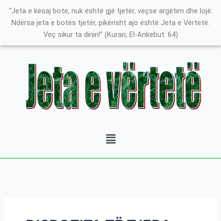
Skip
Search
K
“Jeta e kësaj bote, nuk është gjë tjetër, veçse argëtim dhe lojë.
to
for:
a
Ndërsa jeta e botës tjetër, pikërisht ajo është Jeta e Vërtetë.
content
Veç sikur ta dinin!” (Kuran, El-Ankebut: 64)
t
e
g
o
r
i
t
Menu
ë
e
P
o
s
t