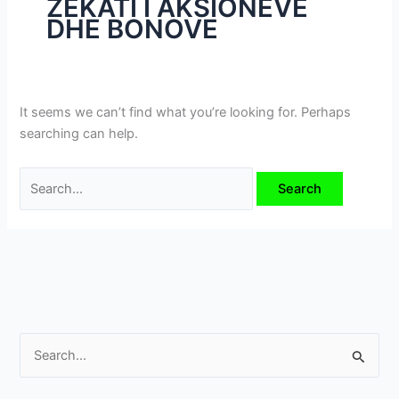
ZEKATI I AKSIONEVE
i
DHE BONOVE
m
e
v
e
It seems we can’t find what you’re looking for. Perhaps
searching can help.
S
e