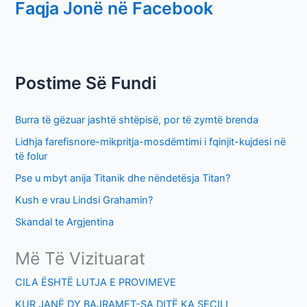
Faqja Jonë në Facebook
a
r
c
h
Postime Së Fundi
f
o
Burra të gëzuar jashtë shtëpisë, por të zymtë brenda
r
Lidhja farefisnore-mikpritja-mosdëmtimi i fqinjit-kujdesi në
:
të folur
Pse u mbyt anija Titanik dhe nëndetësja Titan?
Kush e vrau Lindsi Grahamin?
Skandal te Argjentina
Më Të Vizituarat
CILA ËSHTË LUTJA E PROVIMEVE
KUR JANË DY BAJRAMET-SA DITË KA SECILI