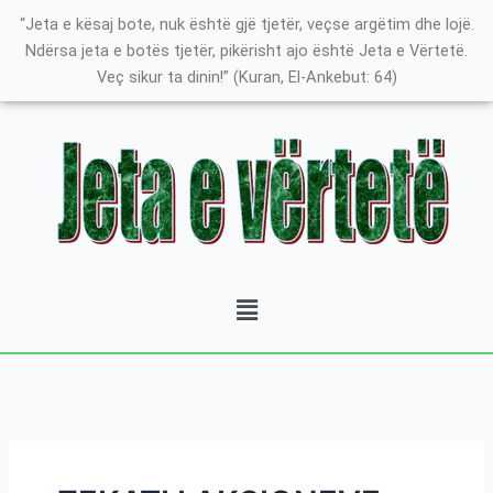
Skip
Search
K
“Jeta e kësaj bote, nuk është gjë tjetër, veçse argëtim dhe lojë.
to
for:
a
Ndërsa jeta e botës tjetër, pikërisht ajo është Jeta e Vërtetë.
content
Veç sikur ta dinin!” (Kuran, El-Ankebut: 64)
t
e
g
o
r
i
t
Menu
ë
e
P
o
s
t