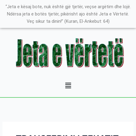
Skip
Search
K
“Jeta e kësaj bote, nuk është gjë tjetër, veçse argëtim dhe lojë.
to
for:
a
Ndërsa jeta e botës tjetër, pikërisht ajo është Jeta e Vërtetë.
content
Veç sikur ta dinin!” (Kuran, El-Ankebut: 64)
t
e
g
o
r
i
t
Menu
ë
e
P
o
s
t