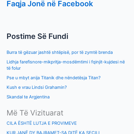
Faqja Jonë në Facebook
a
r
c
h
Postime Së Fundi
f
o
Burra të gëzuar jashtë shtëpisë, por të zymtë brenda
r
Lidhja farefisnore-mikpritja-mosdëmtimi i fqinjit-kujdesi në
:
të folur
Pse u mbyt anija Titanik dhe nëndetësja Titan?
Kush e vrau Lindsi Grahamin?
Skandal te Argjentina
Më Të Vizituarat
CILA ËSHTË LUTJA E PROVIMEVE
KUR JANË DY BAJRAMET-SA DITË KA SECILI