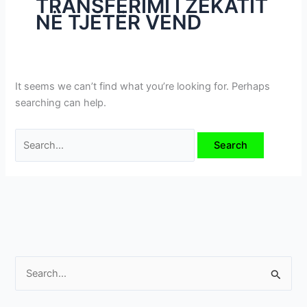
TRANSFERIMI I ZEKATIT
i
NË TJETËR VEND
m
e
v
e
It seems we can’t find what you’re looking for. Perhaps
searching can help.
S
e