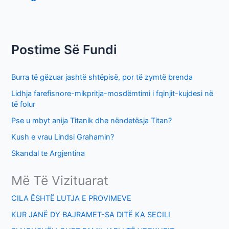
r
c
h
Postime Së Fundi
f
o
Burra të gëzuar jashtë shtëpisë, por të zymtë brenda
r
Lidhja farefisnore-mikpritja-mosdëmtimi i fqinjit-kujdesi në
:
të folur
Pse u mbyt anija Titanik dhe nëndetësja Titan?
Kush e vrau Lindsi Grahamin?
Skandal te Argjentina
Më Të Vizituarat
CILA ËSHTË LUTJA E PROVIMEVE
KUR JANË DY BAJRAMET-SA DITË KA SECILI