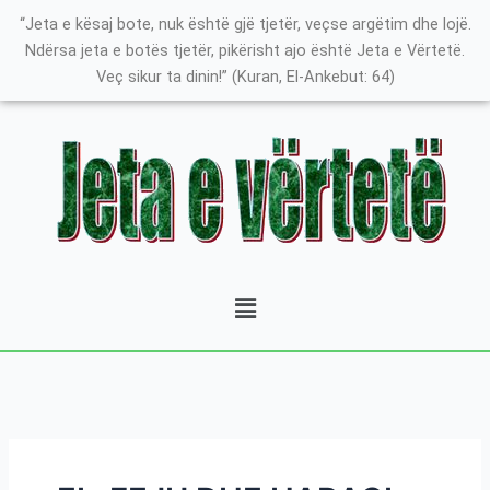
Skip
Search
K
“Jeta e kësaj bote, nuk është gjë tjetër, veçse argëtim dhe lojë.
to
for:
a
Ndërsa jeta e botës tjetër, pikërisht ajo është Jeta e Vërtetë.
content
Veç sikur ta dinin!” (Kuran, El-Ankebut: 64)
t
e
g
o
r
i
t
Menu
ë
e
P
o
s
t