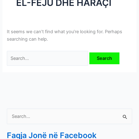
EL-FEJU DHE HARAÇI
i
m
e
v
It seems we can’t find what you’re looking for. Perhaps
e
searching can help.
S
e
Faqja Jonë në Facebook
a