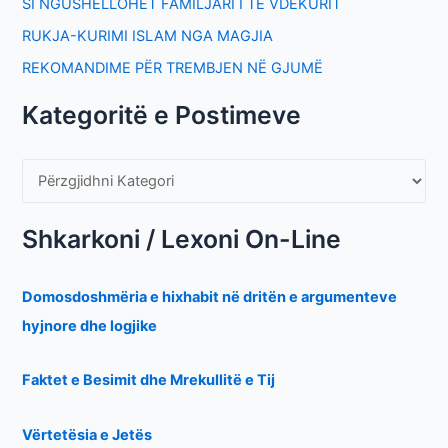
SI NGUSHËLLOHET FAMILJARI I TË VDEKURIT
RUKJA-KURIMI ISLAM NGA MAGJIA
REKOMANDIME PËR TREMBJEN NË GJUMË
Kategoritë e Postimeve
Shkarkoni / Lexoni On-Line
Domosdoshmëria e hixhabit në dritën e argumenteve
hyjnore dhe logjike
Faktet e Besimit dhe Mrekullitë e Tij
Vërtetësia e Jetës