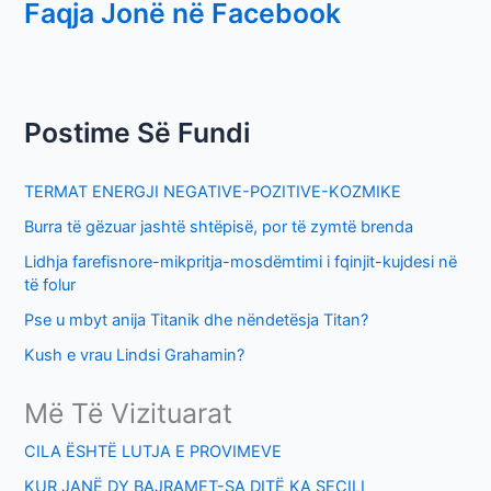
Faqja Jonë në Facebook
a
r
c
h
Postime Së Fundi
f
o
TERMAT ENERGJI NEGATIVE-POZITIVE-KOZMIKE
r
Burra të gëzuar jashtë shtëpisë, por të zymtë brenda
:
Lidhja farefisnore-mikpritja-mosdëmtimi i fqinjit-kujdesi në
të folur
Pse u mbyt anija Titanik dhe nëndetësja Titan?
Kush e vrau Lindsi Grahamin?
Më Të Vizituarat
CILA ËSHTË LUTJA E PROVIMEVE
KUR JANË DY BAJRAMET-SA DITË KA SECILI