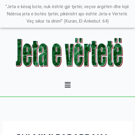
Skip
Search
K
“Jeta e kësaj bote, nuk është gjë tjetër, veçse argëtim dhe lojë.
to
for:
a
Ndërsa jeta e botës tjetër, pikërisht ajo është Jeta e Vërtetë.
content
Veç sikur ta dinin!” (Kuran, El-Ankebut: 64)
t
e
g
o
r
i
t
Menu
ë
e
P
o
s
t