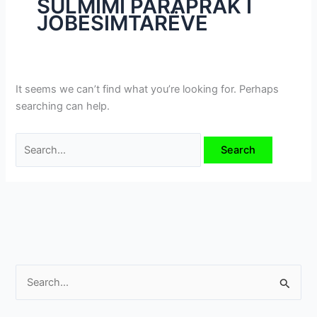
SULMIMI PARAPRAK I
i
JOBESIMTARËVE
m
e
v
e
It seems we can’t find what you’re looking for. Perhaps
searching can help.
S
e