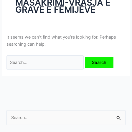
MASAKRIMI-VRASJA E
i
GRAVE E FËMIJËVE
m
e
v
e
It seems we can’t find what you’re looking for. Perhaps
searching can help.
S
e