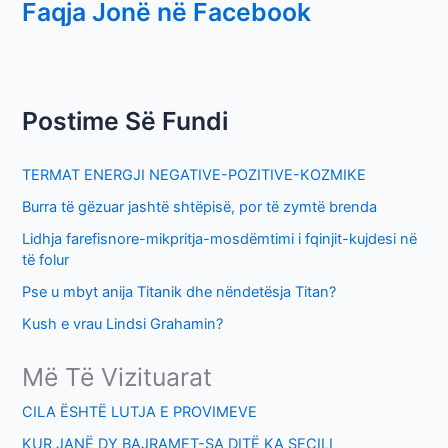
Faqja Jonë në Facebook
a
r
c
h
Postime Së Fundi
f
o
TERMAT ENERGJI NEGATIVE-POZITIVE-KOZMIKE
r
Burra të gëzuar jashtë shtëpisë, por të zymtë brenda
:
Lidhja farefisnore-mikpritja-mosdëmtimi i fqinjit-kujdesi në
të folur
Pse u mbyt anija Titanik dhe nëndetësja Titan?
Kush e vrau Lindsi Grahamin?
Më Të Vizituarat
CILA ËSHTË LUTJA E PROVIMEVE
KUR JANË DY BAJRAMET-SA DITË KA SECILI