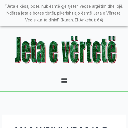
Skip
Search
K
“Jeta e kësaj bote, nuk është gjë tjetër, veçse argëtim dhe lojë.
to
for:
a
Ndërsa jeta e botës tjetër, pikërisht ajo është Jeta e Vërtetë.
content
Veç sikur ta dinin!” (Kuran, El-Ankebut: 64)
t
e
g
o
r
i
t
Menu
ë
e
P
o
s
t