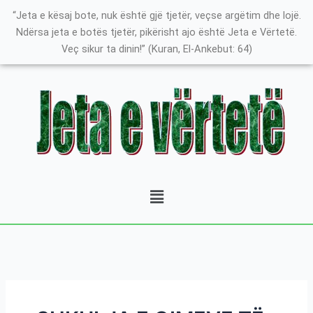
Skip
Search
K
“Jeta e kësaj bote, nuk është gjë tjetër, veçse argëtim dhe lojë.
to
for:
a
Ndërsa jeta e botës tjetër, pikërisht ajo është Jeta e Vërtetë.
content
Veç sikur ta dinin!” (Kuran, El-Ankebut: 64)
t
e
g
o
r
i
t
Menu
ë
e
P
o
s
t