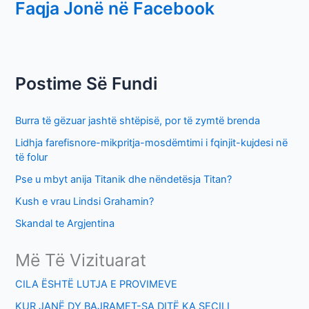
Faqja Jonë në Facebook
a
r
c
h
Postime Së Fundi
f
o
Burra të gëzuar jashtë shtëpisë, por të zymtë brenda
r
Lidhja farefisnore-mikpritja-mosdëmtimi i fqinjit-kujdesi në
:
të folur
Pse u mbyt anija Titanik dhe nëndetësja Titan?
Kush e vrau Lindsi Grahamin?
Skandal te Argjentina
Më Të Vizituarat
CILA ËSHTË LUTJA E PROVIMEVE
KUR JANË DY BAJRAMET-SA DITË KA SECILI