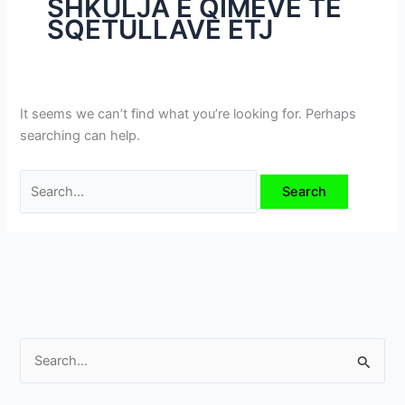
SHKULJA E QIMEVE TË
i
SQETULLAVE ETJ
m
e
v
e
It seems we can’t find what you’re looking for. Perhaps
searching can help.
S
e