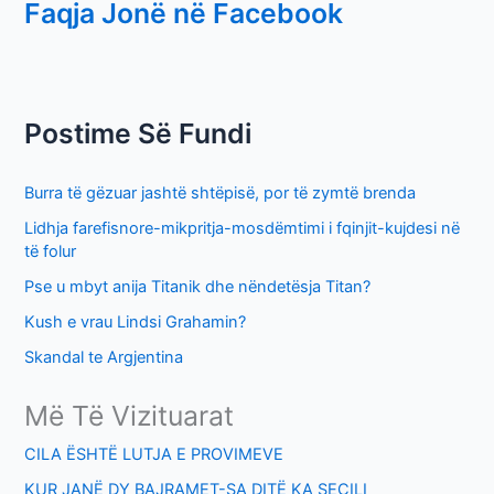
Faqja Jonë në Facebook
a
r
c
h
Postime Së Fundi
f
o
Burra të gëzuar jashtë shtëpisë, por të zymtë brenda
r
Lidhja farefisnore-mikpritja-mosdëmtimi i fqinjit-kujdesi në
:
të folur
Pse u mbyt anija Titanik dhe nëndetësja Titan?
Kush e vrau Lindsi Grahamin?
Skandal te Argjentina
Më Të Vizituarat
CILA ËSHTË LUTJA E PROVIMEVE
KUR JANË DY BAJRAMET-SA DITË KA SECILI