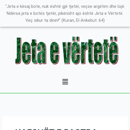
Skip
Search
K
“Jeta e kësaj bote, nuk është gjë tjetër, veçse argëtim dhe lojë.
to
for:
a
Ndërsa jeta e botës tjetër, pikërisht ajo është Jeta e Vërtetë.
content
Veç sikur ta dinin!” (Kuran, El-Ankebut: 64)
t
e
g
o
r
i
t
Menu
ë
e
P
o
s
t