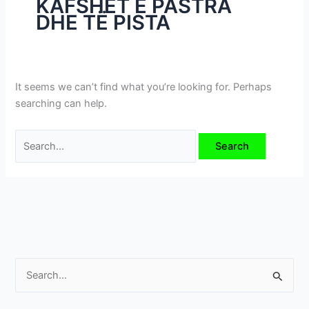
KAFSHËT E PASTRA
i
DHE TË PISTA
m
e
v
e
It seems we can’t find what you’re looking for. Perhaps
searching can help.
S
e