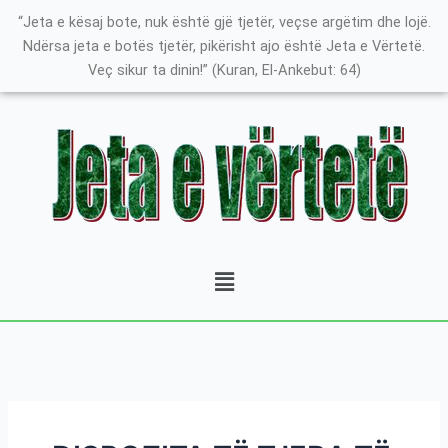
Skip
Search
K
“Jeta e kësaj bote, nuk është gjë tjetër, veçse argëtim dhe lojë.
to
for:
a
Ndërsa jeta e botës tjetër, pikërisht ajo është Jeta e Vërtetë.
content
Veç sikur ta dinin!” (Kuran, El-Ankebut: 64)
t
e
g
o
r
i
t
Menu
ë
e
P
o
s
t