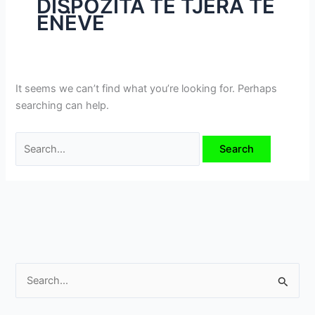
DISPOZITA TË TJERA TË
i
ENËVE
m
e
v
e
It seems we can’t find what you’re looking for. Perhaps
searching can help.
S
e