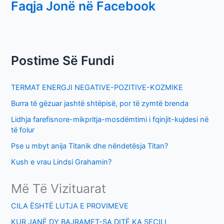
Faqja Jonë në Facebook
a
r
c
h
Postime Së Fundi
f
o
TERMAT ENERGJI NEGATIVE-POZITIVE-KOZMIKE
r
Burra të gëzuar jashtë shtëpisë, por të zymtë brenda
:
Lidhja farefisnore-mikpritja-mosdëmtimi i fqinjit-kujdesi në
të folur
Pse u mbyt anija Titanik dhe nëndetësja Titan?
Kush e vrau Lindsi Grahamin?
Më Të Vizituarat
CILA ËSHTË LUTJA E PROVIMEVE
KUR JANË DY BAJRAMET-SA DITË KA SECILI