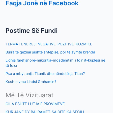
Faqja Jonë në Facebook
a
r
c
h
Postime Së Fundi
f
o
TERMAT ENERGJI NEGATIVE-POZITIVE-KOZMIKE
r
Burra të gëzuar jashtë shtëpisë, por të zymtë brenda
:
Lidhja farefisnore-mikpritja-mosdëmtimi i fqinjit-kujdesi në
të folur
Pse u mbyt anija Titanik dhe nëndetësja Titan?
Kush e vrau Lindsi Grahamin?
Më Të Vizituarat
CILA ËSHTË LUTJA E PROVIMEVE
KUR JANË DY BAJRAMET-SA DITË KA SECILI