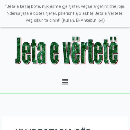
Skip
Search
K
“Jeta e kësaj bote, nuk është gjë tjetër, veçse argëtim dhe lojë.
to
for:
a
Ndërsa jeta e botës tjetër, pikërisht ajo është Jeta e Vërtetë.
content
Veç sikur ta dinin!” (Kuran, El-Ankebut: 64)
t
e
g
o
r
i
t
Menu
ë
e
P
o
s
t