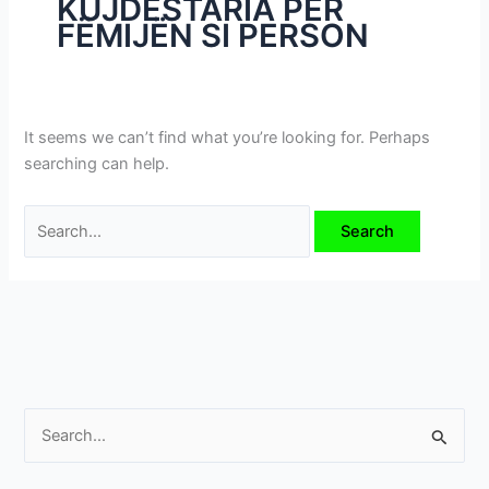
KUJDESTARIA PËR
i
FËMIJËN SI PERSON
m
e
v
e
It seems we can’t find what you’re looking for. Perhaps
searching can help.
S
e