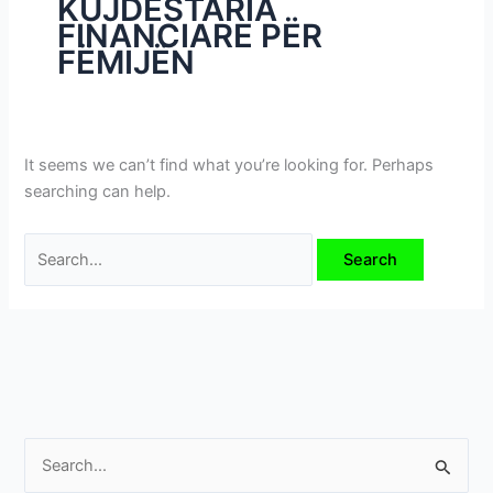
KUJDESTARIA
i
FINANCIARE PËR
m
FËMIJËN
e
v
e
It seems we can’t find what you’re looking for. Perhaps
searching can help.
S