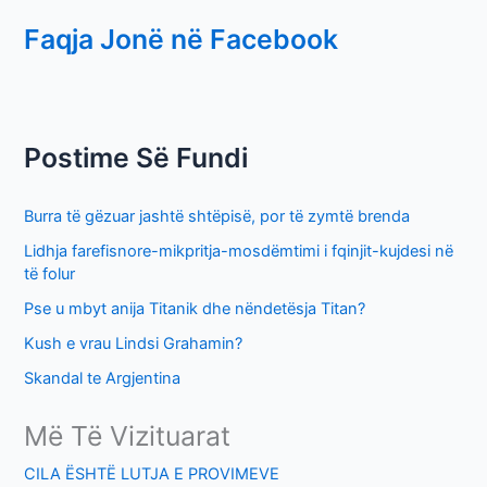
e
Faqja Jonë në Facebook
a
r
c
h
Postime Së Fundi
f
o
Burra të gëzuar jashtë shtëpisë, por të zymtë brenda
r
Lidhja farefisnore-mikpritja-mosdëmtimi i fqinjit-kujdesi në
:
të folur
Pse u mbyt anija Titanik dhe nëndetësja Titan?
Kush e vrau Lindsi Grahamin?
Skandal te Argjentina
Më Të Vizituarat
CILA ËSHTË LUTJA E PROVIMEVE