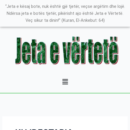
Skip
Search
K
“Jeta e kësaj bote, nuk është gjë tjetër, veçse argëtim dhe lojë.
to
for:
a
Ndërsa jeta e botës tjetër, pikërisht ajo është Jeta e Vërtetë.
content
Veç sikur ta dinin!” (Kuran, El-Ankebut: 64)
t
e
g
o
r
i
t
Menu
ë
e
P
o
s
t