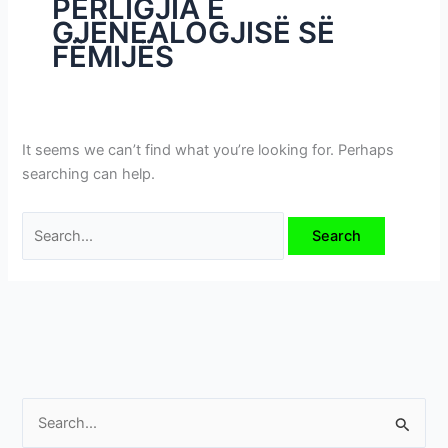
PËRLIGJIA E
i
GJENEALOGJISË SË
m
FËMIJËS
e
v
e
It seems we can’t find what you’re looking for. Perhaps
searching can help.
S