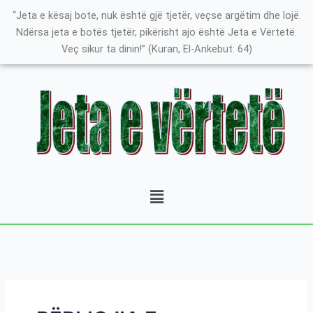
Skip
Search
K
“Jeta e kësaj bote, nuk është gjë tjetër, veçse argëtim dhe lojë.
to
for:
a
Ndërsa jeta e botës tjetër, pikërisht ajo është Jeta e Vërtetë.
content
Veç sikur ta dinin!” (Kuran, El-Ankebut: 64)
t
e
g
o
r
i
t
Menu
ë
e
P
o
s
t