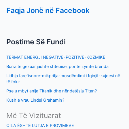
e
Faqja Jonë në Facebook
a
r
c
h
Postime Së Fundi
f
o
TERMAT ENERGJI NEGATIVE-POZITIVE-KOZMIKE
r
Burra të gëzuar jashtë shtëpisë, por të zymtë brenda
:
Lidhja farefisnore-mikpritja-mosdëmtimi i fqinjit-kujdesi në
të folur
Pse u mbyt anija Titanik dhe nëndetësja Titan?
Kush e vrau Lindsi Grahamin?
Më Të Vizituarat
CILA ËSHTË LUTJA E PROVIMEVE