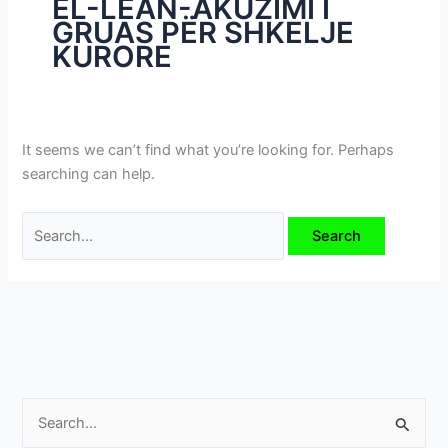
EL-LEÂN-AKUZIMI I
i
GRUAS PËR SHKELJE
m
KURORE
e
v
e
It seems we can’t find what you’re looking for. Perhaps
searching can help.
S