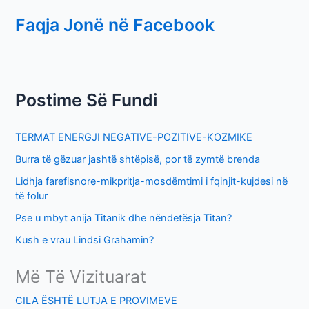
e
Faqja Jonë në Facebook
a
r
c
h
Postime Së Fundi
f
o
TERMAT ENERGJI NEGATIVE-POZITIVE-KOZMIKE
r
Burra të gëzuar jashtë shtëpisë, por të zymtë brenda
:
Lidhja farefisnore-mikpritja-mosdëmtimi i fqinjit-kujdesi në
të folur
Pse u mbyt anija Titanik dhe nëndetësja Titan?
Kush e vrau Lindsi Grahamin?
Më Të Vizituarat
CILA ËSHTË LUTJA E PROVIMEVE