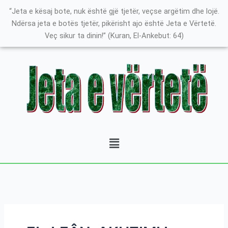
Skip
Search
K
“Jeta e kësaj bote, nuk është gjë tjetër, veçse argëtim dhe lojë.
to
for:
a
Ndërsa jeta e botës tjetër, pikërisht ajo është Jeta e Vërtetë.
content
Veç sikur ta dinin!” (Kuran, El-Ankebut: 64)
t
e
g
o
r
i
t
Menu
ë
e
P
o
s
t