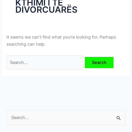
KTHIMI I TË
i
DIVORCUARËS
m
e
v
e
It seems we can’t find what you’re looking for. Perhaps
searching can help.
S
e