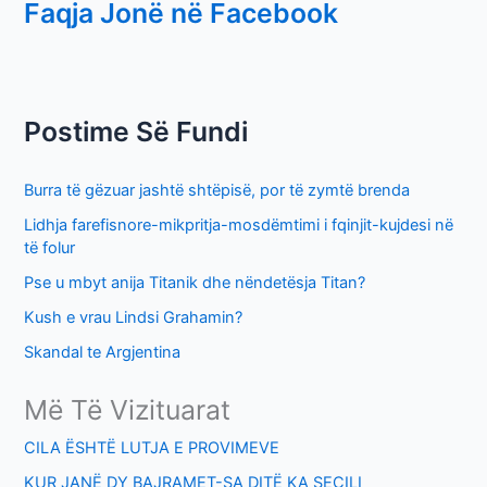
Faqja Jonë në Facebook
a
r
c
h
Postime Së Fundi
f
o
Burra të gëzuar jashtë shtëpisë, por të zymtë brenda
r
Lidhja farefisnore-mikpritja-mosdëmtimi i fqinjit-kujdesi në
:
të folur
Pse u mbyt anija Titanik dhe nëndetësja Titan?
Kush e vrau Lindsi Grahamin?
Skandal te Argjentina
Më Të Vizituarat
CILA ËSHTË LUTJA E PROVIMEVE
KUR JANË DY BAJRAMET-SA DITË KA SECILI