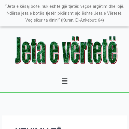
Skip
Search
K
“Jeta e kësaj bote, nuk është gjë tjetër, veçse argëtim dhe lojë.
to
for:
a
Ndërsa jeta e botës tjetër, pikërisht ajo është Jeta e Vërtetë.
content
Veç sikur ta dinin!” (Kuran, El-Ankebut: 64)
t
e
g
o
r
i
t
Menu
ë
e
P
o
s
t