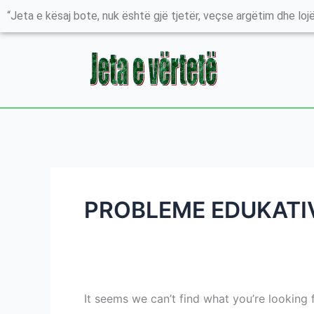
Skip
Search
“Jeta e kësaj bote, nuk është gjë tjetër, veçse argëtim dhe lojë
to
for:
content
PROBLEME EDUKATI
It seems we can’t find what you’re looking 