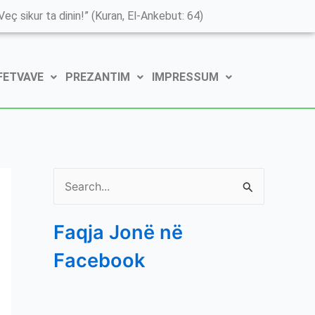
K
eç sikur ta dinin!” (Kuran, El-Ankebut: 64)
a
t
 FETVAVE
PREZANTIM
IMPRESSUM
e
g
o
r
i
S
t
e
ë
Faqja Jonë në
a
e
Facebook
r
P
c
o
h
s