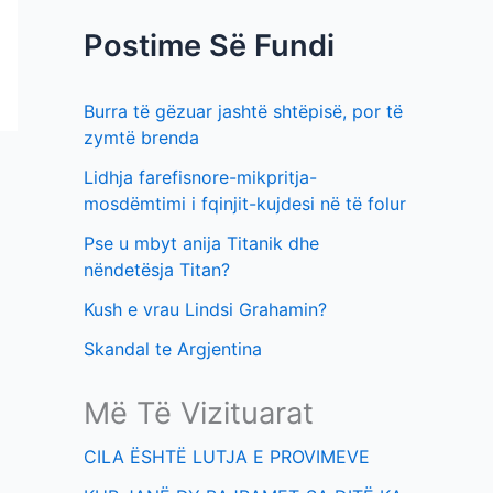
f
t
Postime Së Fundi
o
i
r
m
Burra të gëzuar jashtë shtëpisë, por të
:
e
zymtë brenda
v
Lidhja farefisnore-mikpritja-
e
mosdëmtimi i fqinjit-kujdesi në të folur
Pse u mbyt anija Titanik dhe
nëndetësja Titan?
Kush e vrau Lindsi Grahamin?
Skandal te Argjentina
Më Të Vizituarat
CILA ËSHTË LUTJA E PROVIMEVE