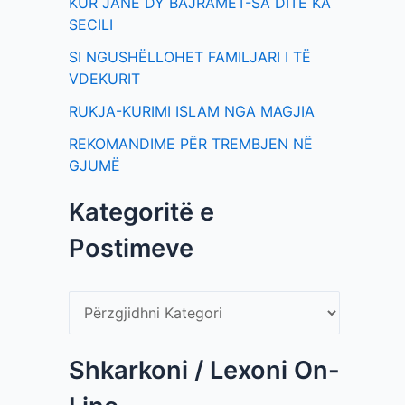
KUR JANË DY BAJRAMET-SA DITË KA
SECILI
SI NGUSHËLLOHET FAMILJARI I TË
VDEKURIT
RUKJA-KURIMI ISLAM NGA MAGJIA
REKOMANDIME PËR TREMBJEN NË
GJUMË
Kategoritë e
Postimeve
Shkarkoni / Lexoni On-