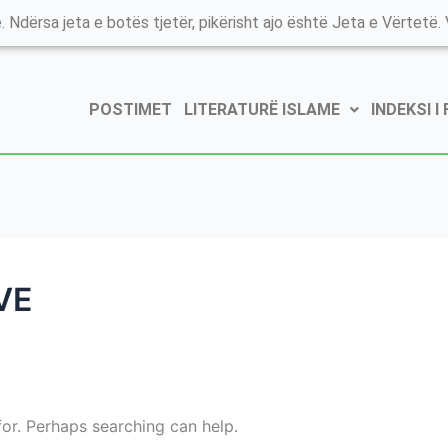
. Ndërsa jeta e botës tjetër, pikërisht ajo është Jeta e Vërtetë. V
POSTIMET
LITERATURË ISLAME
INDEKSI I
VE
for. Perhaps searching can help.