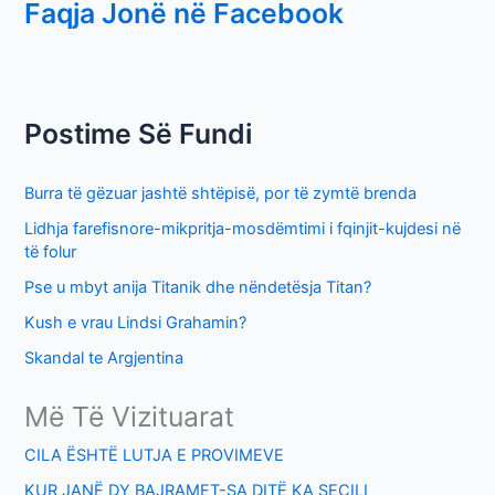
Faqja Jonë në Facebook
a
r
c
h
Postime Së Fundi
f
o
Burra të gëzuar jashtë shtëpisë, por të zymtë brenda
r
Lidhja farefisnore-mikpritja-mosdëmtimi i fqinjit-kujdesi në
:
të folur
Pse u mbyt anija Titanik dhe nëndetësja Titan?
Kush e vrau Lindsi Grahamin?
Skandal te Argjentina
Më Të Vizituarat
CILA ËSHTË LUTJA E PROVIMEVE
KUR JANË DY BAJRAMET-SA DITË KA SECILI