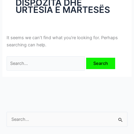
DISPOZITA DHE
i
URTËSIA E MARTESËS
m
e
v
e
It seems we can’t find what you’re looking for. Perhaps
searching can help.
S
e