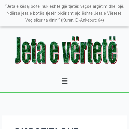
Skip
Search
K
“Jeta e kësaj bote, nuk është gjë tjetër, veçse argëtim dhe lojë.
to
for:
a
Ndërsa jeta e botës tjetër, pikërisht ajo është Jeta e Vërtetë.
content
Veç sikur ta dinin!” (Kuran, El-Ankebut: 64)
t
e
g
o
r
i
t
Menu
ë
e
P
o
s
t