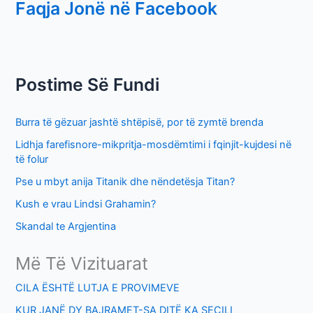
Faqja Jonë në Facebook
a
r
c
h
Postime Së Fundi
f
o
Burra të gëzuar jashtë shtëpisë, por të zymtë brenda
r
Lidhja farefisnore-mikpritja-mosdëmtimi i fqinjit-kujdesi në
:
të folur
Pse u mbyt anija Titanik dhe nëndetësja Titan?
Kush e vrau Lindsi Grahamin?
Skandal te Argjentina
Më Të Vizituarat
CILA ËSHTË LUTJA E PROVIMEVE
KUR JANË DY BAJRAMET-SA DITË KA SECILI