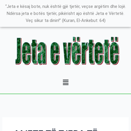
Skip
Search
K
“Jeta e kësaj bote, nuk është gjë tjetër, veçse argëtim dhe lojë.
to
for:
a
Ndërsa jeta e botës tjetër, pikërisht ajo është Jeta e Vërtetë.
content
Veç sikur ta dinin!” (Kuran, El-Ankebut: 64)
t
e
g
o
r
i
t
Menu
ë
e
P
o
s
t