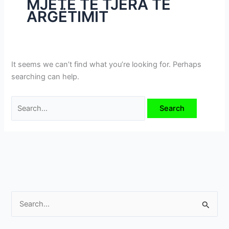
MJETE TË TJERA TË
i
ARGËTIMIT
m
e
v
e
It seems we can’t find what you’re looking for. Perhaps
searching can help.
S
e