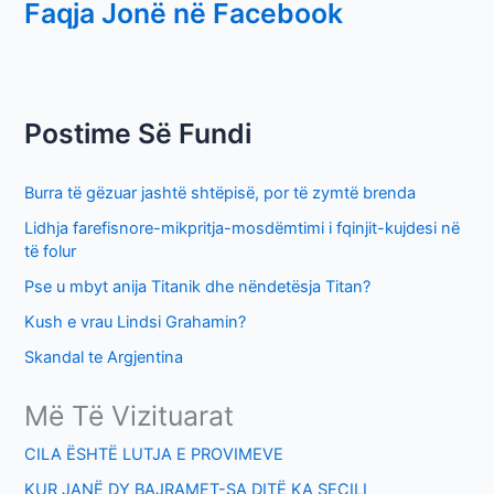
Faqja Jonë në Facebook
a
r
c
h
Postime Së Fundi
f
o
Burra të gëzuar jashtë shtëpisë, por të zymtë brenda
r
Lidhja farefisnore-mikpritja-mosdëmtimi i fqinjit-kujdesi në
:
të folur
Pse u mbyt anija Titanik dhe nëndetësja Titan?
Kush e vrau Lindsi Grahamin?
Skandal te Argjentina
Më Të Vizituarat
CILA ËSHTË LUTJA E PROVIMEVE
KUR JANË DY BAJRAMET-SA DITË KA SECILI