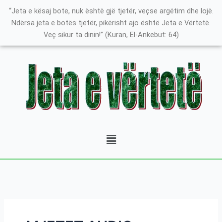
Skip
Search
K
“Jeta e kësaj bote, nuk është gjë tjetër, veçse argëtim dhe lojë.
to
for:
a
Ndërsa jeta e botës tjetër, pikërisht ajo është Jeta e Vërtetë.
content
Veç sikur ta dinin!” (Kuran, El-Ankebut: 64)
t
e
g
o
r
i
t
Menu
ë
e
P
o
s
t