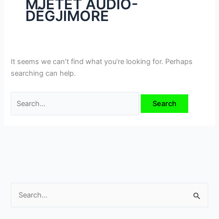
MJETET AUDIO-
i
DËGJIMORE
m
e
v
e
It seems we can’t find what you’re looking for. Perhaps
searching can help.
S
e