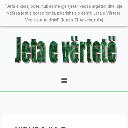
Skip
Search
K
“Jeta e kësaj bote, nuk është gjë tjetër, veçse argëtim dhe lojë.
to
for:
a
Ndërsa jeta e botës tjetër, pikërisht ajo është Jeta e Vërtetë.
content
Veç sikur ta dinin!” (Kuran, El-Ankebut: 64)
t
e
g
o
r
i
t
Menu
ë
e
P
o
s
t