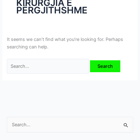
KIRURGJIA E
i
PËRGJITHSHME
m
e
v
e
It seems we can’t find what you’re looking for. Perhaps
searching can help.
S
e