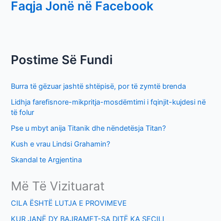
Faqja Jonë në Facebook
a
r
c
h
Postime Së Fundi
f
o
Burra të gëzuar jashtë shtëpisë, por të zymtë brenda
r
Lidhja farefisnore-mikpritja-mosdëmtimi i fqinjit-kujdesi në
:
të folur
Pse u mbyt anija Titanik dhe nëndetësja Titan?
Kush e vrau Lindsi Grahamin?
Skandal te Argjentina
Më Të Vizituarat
CILA ËSHTË LUTJA E PROVIMEVE
KUR JANË DY BAJRAMET-SA DITË KA SECILI