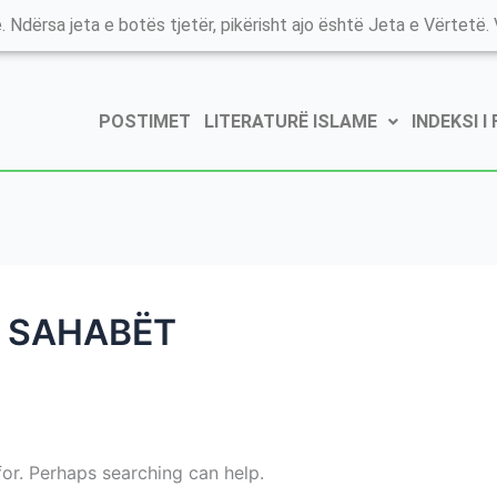
. Ndërsa jeta e botës tjetër, pikërisht ajo është Jeta e Vërtetë. V
POSTIMET
LITERATURË ISLAME
INDEKSI I
R SAHABËT
for. Perhaps searching can help.