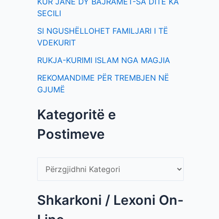
KUR JANË DY BAJRAMET-SA DITË KA
SECILI
SI NGUSHËLLOHET FAMILJARI I TË
VDEKURIT
RUKJA-KURIMI ISLAM NGA MAGJIA
REKOMANDIME PËR TREMBJEN NË
GJUMË
Kategoritë e
Postimeve
Shkarkoni / Lexoni On-