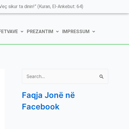
K
eç sikur ta dinin!” (Kuran, El-Ankebut: 64)
a
t
 FETVAVE
PREZANTIM
IMPRESSUM
e
g
o
r
i
S
t
e
ë
Faqja Jonë në
a
e
Facebook
r
P
c
o
h
s