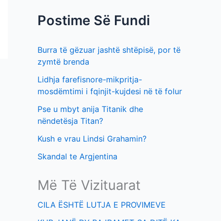
f
t
Postime Së Fundi
o
i
r
m
Burra të gëzuar jashtë shtëpisë, por të
:
e
zymtë brenda
v
Lidhja farefisnore-mikpritja-
e
mosdëmtimi i fqinjit-kujdesi në të folur
Pse u mbyt anija Titanik dhe
nëndetësja Titan?
Kush e vrau Lindsi Grahamin?
Skandal te Argjentina
Më Të Vizituarat
CILA ËSHTË LUTJA E PROVIMEVE