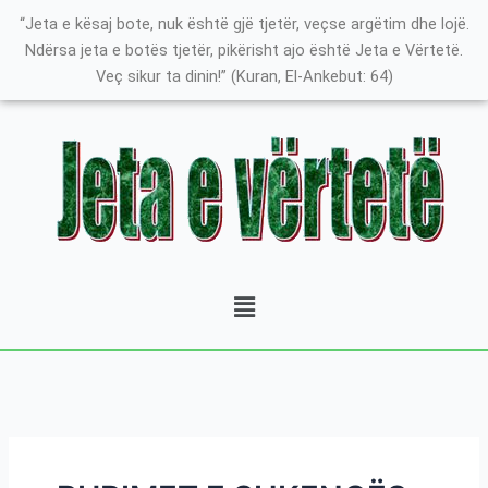
Skip
Search
K
“Jeta e kësaj bote, nuk është gjë tjetër, veçse argëtim dhe lojë.
to
for:
a
Ndërsa jeta e botës tjetër, pikërisht ajo është Jeta e Vërtetë.
content
Veç sikur ta dinin!” (Kuran, El-Ankebut: 64)
t
e
g
o
r
i
t
Menu
ë
e
P
o
s
t