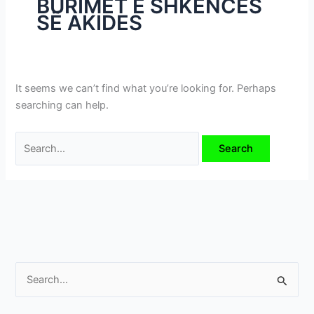
BURIMET E SHKENCËS
i
SË AKIDES
m
e
v
e
It seems we can’t find what you’re looking for. Perhaps
searching can help.
S
e