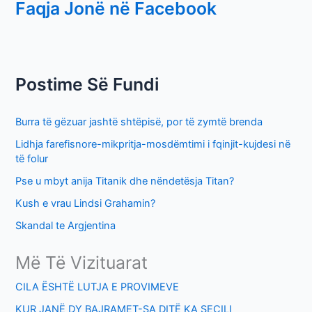
Faqja Jonë në Facebook
a
r
c
h
Postime Së Fundi
f
o
Burra të gëzuar jashtë shtëpisë, por të zymtë brenda
r
Lidhja farefisnore-mikpritja-mosdëmtimi i fqinjit-kujdesi në
:
të folur
Pse u mbyt anija Titanik dhe nëndetësja Titan?
Kush e vrau Lindsi Grahamin?
Skandal te Argjentina
Më Të Vizituarat
CILA ËSHTË LUTJA E PROVIMEVE
KUR JANË DY BAJRAMET-SA DITË KA SECILI