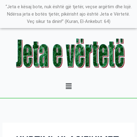
Skip
Search
K
“Jeta e kësaj bote, nuk është gjë tjetër, veçse argëtim dhe lojë.
to
for:
a
Ndërsa jeta e botës tjetër, pikërisht ajo është Jeta e Vërtetë.
content
Veç sikur ta dinin!” (Kuran, El-Ankebut: 64)
t
e
g
o
r
i
t
Menu
ë
e
P
o
s
t