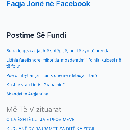
Faqja Jonë në Facebook
a
r
c
h
Postime Së Fundi
f
o
Burra të gëzuar jashtë shtëpisë, por të zymtë brenda
r
Lidhja farefisnore-mikpritja-mosdëmtimi i fqinjit-kujdesi në
:
të folur
Pse u mbyt anija Titanik dhe nëndetësja Titan?
Kush e vrau Lindsi Grahamin?
Skandal te Argjentina
Më Të Vizituarat
CILA ËSHTË LUTJA E PROVIMEVE
KUR JANË DY BAJRAMET-SA DITË KA SECILI