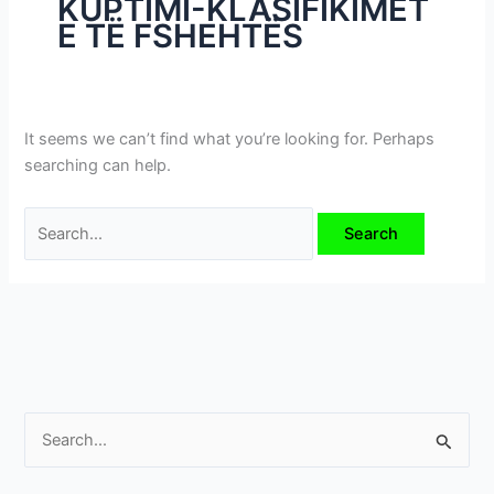
KUPTIMI-KLASIFIKIMET
i
E TË FSHEHTËS
m
e
v
e
It seems we can’t find what you’re looking for. Perhaps
searching can help.
S
e