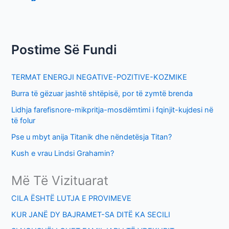
r
c
h
Postime Së Fundi
f
o
TERMAT ENERGJI NEGATIVE-POZITIVE-KOZMIKE
r
Burra të gëzuar jashtë shtëpisë, por të zymtë brenda
:
Lidhja farefisnore-mikpritja-mosdëmtimi i fqinjit-kujdesi në
të folur
Pse u mbyt anija Titanik dhe nëndetësja Titan?
Kush e vrau Lindsi Grahamin?
Më Të Vizituarat
CILA ËSHTË LUTJA E PROVIMEVE
KUR JANË DY BAJRAMET-SA DITË KA SECILI