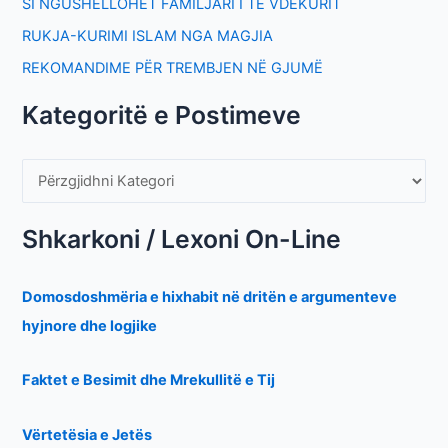
SI NGUSHËLLOHET FAMILJARI I TË VDEKURIT
RUKJA-KURIMI ISLAM NGA MAGJIA
REKOMANDIME PËR TREMBJEN NË GJUMË
Kategoritë e Postimeve
Shkarkoni / Lexoni On-Line
Domosdoshmëria e hixhabit në dritën e argumenteve
hyjnore dhe logjike
Faktet e Besimit dhe Mrekullitë e Tij
Vërtetësia e Jetës