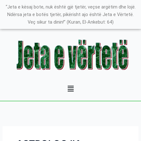
Skip
Search
K
“Jeta e kësaj bote, nuk është gjë tjetër, veçse argëtim dhe lojë.
to
for:
a
Ndërsa jeta e botës tjetër, pikërisht ajo është Jeta e Vërtetë.
content
Veç sikur ta dinin!” (Kuran, El-Ankebut: 64)
t
e
g
o
r
i
t
Menu
ë
e
P
o
s
t