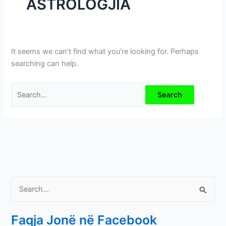
ASTROLOGJIA
i
m
e
v
It seems we can’t find what you’re looking for. Perhaps
e
searching can help.
S
e
Faqja Jonë në Facebook
a