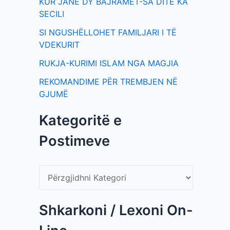
KUR JANË DY BAJRAMET-SA DITË KA
SECILI
SI NGUSHËLLOHET FAMILJARI I TË
VDEKURIT
RUKJA-KURIMI ISLAM NGA MAGJIA
REKOMANDIME PËR TREMBJEN NË
GJUMË
Kategoritë e
Postimeve
Shkarkoni / Lexoni On-