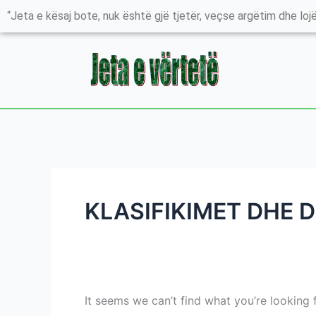
Skip
Search
“Jeta e kësaj bote, nuk është gjë tjetër, veçse argëtim dhe lojë
to
for:
content
KLASIFIKIMET DHE D
It seems we can’t find what you’re looking 