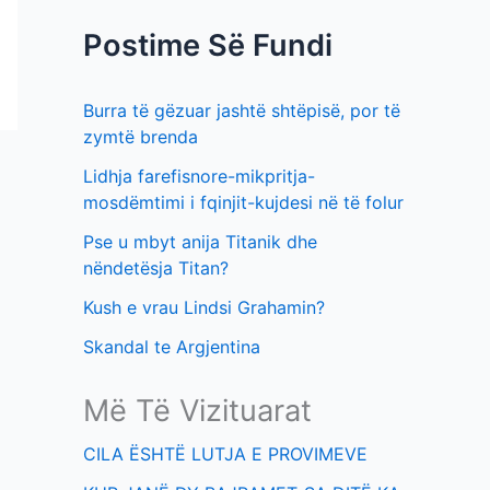
f
t
Postime Së Fundi
o
i
r
m
Burra të gëzuar jashtë shtëpisë, por të
:
e
zymtë brenda
v
Lidhja farefisnore-mikpritja-
e
mosdëmtimi i fqinjit-kujdesi në të folur
Pse u mbyt anija Titanik dhe
nëndetësja Titan?
Kush e vrau Lindsi Grahamin?
Skandal te Argjentina
Më Të Vizituarat
CILA ËSHTË LUTJA E PROVIMEVE