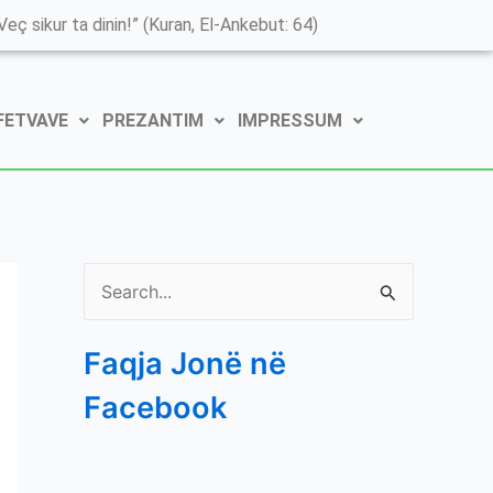
K
eç sikur ta dinin!” (Kuran, El-Ankebut: 64)
a
t
 FETVAVE
PREZANTIM
IMPRESSUM
e
g
o
r
i
S
t
e
ë
Faqja Jonë në
a
e
Facebook
r
P
c
o
h
s