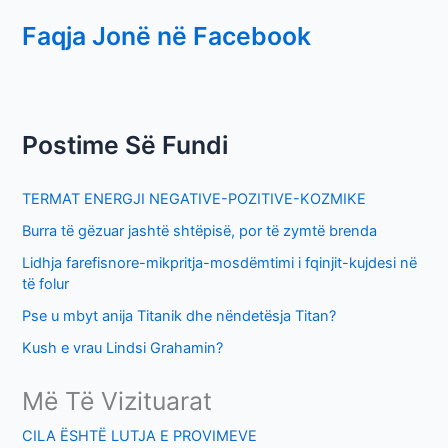
e
Faqja Jonë në Facebook
a
r
c
h
Postime Së Fundi
f
o
TERMAT ENERGJI NEGATIVE-POZITIVE-KOZMIKE
r
Burra të gëzuar jashtë shtëpisë, por të zymtë brenda
:
Lidhja farefisnore-mikpritja-mosdëmtimi i fqinjit-kujdesi në
të folur
Pse u mbyt anija Titanik dhe nëndetësja Titan?
Kush e vrau Lindsi Grahamin?
Më Të Vizituarat
CILA ËSHTË LUTJA E PROVIMEVE