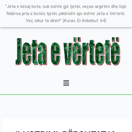
Skip
Search
K
“Jeta e kësaj bote, nuk është gjë tjetër, veçse argëtim dhe lojë.
to
for:
a
Ndërsa jeta e botës tjetër, pikërisht ajo është Jeta e Vërtetë.
content
Veç sikur ta dinin!” (Kuran, El-Ankebut: 64)
t
e
g
o
r
i
t
Menu
ë
e
P
o
s
t