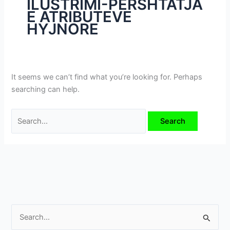
ILUSTRIMI-PËRSHTATJA
i
E ATRIBUTEVE
m
HYJNORE
e
v
e
It seems we can’t find what you’re looking for. Perhaps
searching can help.
S