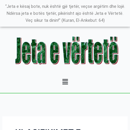
Skip
Search
K
“Jeta e kësaj bote, nuk është gjë tjetër, veçse argëtim dhe lojë.
to
for:
a
Ndërsa jeta e botës tjetër, pikërisht ajo është Jeta e Vërtetë.
content
Veç sikur ta dinin!” (Kuran, El-Ankebut: 64)
t
e
g
o
r
i
t
Menu
ë
e
P
o
s
t