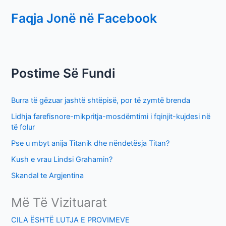
e
Faqja Jonë në Facebook
a
r
c
h
Postime Së Fundi
f
o
Burra të gëzuar jashtë shtëpisë, por të zymtë brenda
r
Lidhja farefisnore-mikpritja-mosdëmtimi i fqinjit-kujdesi në
:
të folur
Pse u mbyt anija Titanik dhe nëndetësja Titan?
Kush e vrau Lindsi Grahamin?
Skandal te Argjentina
Më Të Vizituarat
CILA ËSHTË LUTJA E PROVIMEVE