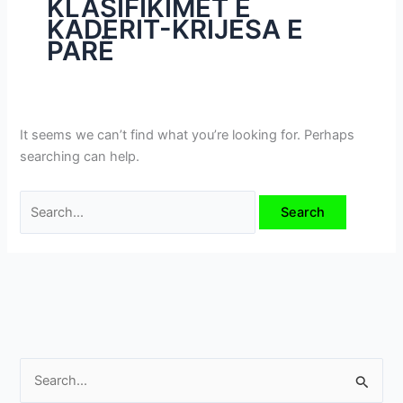
KLASIFIKIMET E
i
KADERIT-KRIJESA E
m
PARË
e
v
e
It seems we can’t find what you’re looking for. Perhaps
searching can help.
S