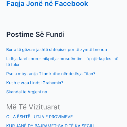
Faqja Jonë në Facebook
a
r
c
h
Postime Së Fundi
f
o
Burra të gëzuar jashtë shtëpisë, por të zymtë brenda
r
Lidhja farefisnore-mikpritja-mosdëmtimi i fqinjit-kujdesi në
:
të folur
Pse u mbyt anija Titanik dhe nëndetësja Titan?
Kush e vrau Lindsi Grahamin?
Skandal te Argjentina
Më Të Vizituarat
CILA ËSHTË LUTJA E PROVIMEVE
KUR JANË DY BAJRAMET-SA DITË KA SECILI