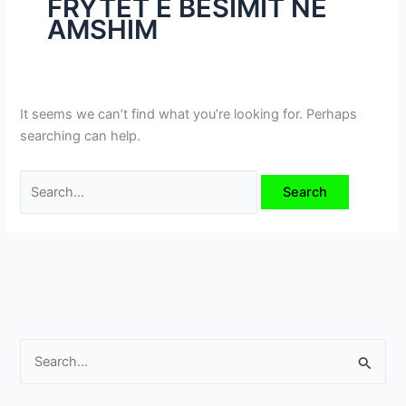
FRYTET E BESIMIT NË
i
AMSHIM
m
e
v
e
It seems we can’t find what you’re looking for. Perhaps
searching can help.
S
e