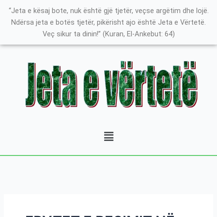
Skip
Search
K
“Jeta e kësaj bote, nuk është gjë tjetër, veçse argëtim dhe lojë.
to
for:
a
Ndërsa jeta e botës tjetër, pikërisht ajo është Jeta e Vërtetë.
content
Veç sikur ta dinin!” (Kuran, El-Ankebut: 64)
t
e
g
o
r
i
t
Menu
ë
e
P
o
s
t